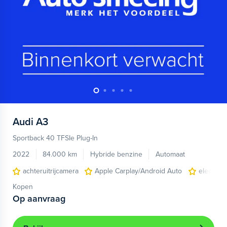
Audi
A3
Sportback 40 TFSIe Plug-In
2022
84.000 km
Hybride benzine
Automaat
achteruitrijcamera
Apple Carplay/Android Auto
electroni
Kopen
Op aanvraag