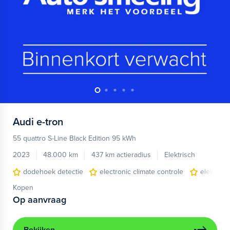
Audi
e-tron
55 quattro S-Line Black Edition 95 kWh
2023
48.000 km
437 km actieradius
Elektrisch
dodehoek detectie
electronic climate controle
elektris
Kopen
Op aanvraag