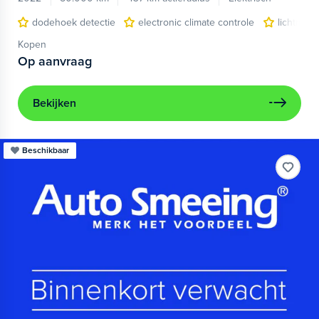
dodehoek detectie
electronic climate controle
lichtmeta
Kopen
Op aanvraag
Bekijken
Beschikbaar