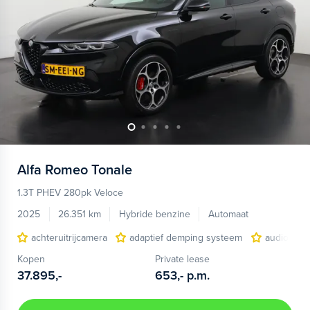
Alfa Romeo
Tonale
1.3T PHEV 280pk Veloce
2025
26.351 km
Hybride benzine
Automaat
achteruitrijcamera
adaptief demping systeem
audio inst
Kopen
Private lease
37.895,-
653,-
p.m.