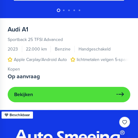
Audi
A1
Sportback 25 TFSI Advanced
2023
22.000 km
Benzine
Handgeschakeld
Apple Carplay/Android Auto
lichtmetalen velgen 5-spaaks 17
Kopen
Op aanvraag
Bekijken
Beschikbaar