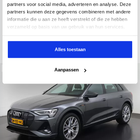
2021
52.979 km
Hybride benzine
Automaat
partners voor social media, adverteren en analyse. Deze
partners kunnen deze gegevens combineren met andere
achteruitrijcamera
Apple Carplay/Android Auto
electroni
informatie die u aan ze heeft verstrekt of die ze hebben
Kopen
verzameld op basis van uw gebruik van hun services.
Op aanvraag
Bekijken
Alles toestaan
Beschikbaar
Aanpassen