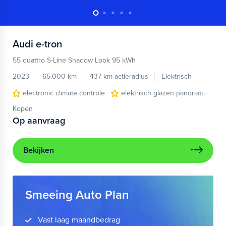
Audi
e-tron
55 quattro S-Line Shadow Look 95 kWh
2023
65.000 km
437 km actieradius
Elektrisch
electronic climate controle
elektrisch glazen panorama-dak
Kopen
Op aanvraag
Bekijken
Smeeing Auto Plan
Vast laag maandbedrag