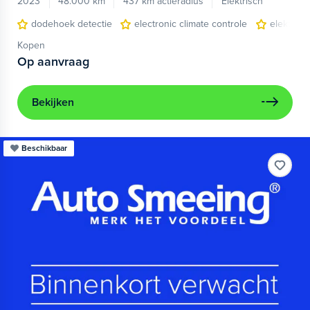
2023
48.000 km
437 km actieradius
Elektrisch
dodehoek detectie
electronic climate controle
elektris
Kopen
Op aanvraag
Bekijken
Beschikbaar