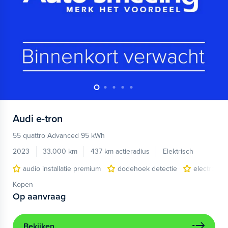
Audi
e-tron
55 quattro Advanced 95 kWh
2023
33.000 km
437 km actieradius
Elektrisch
audio installatie premium
dodehoek detectie
electronic 
Kopen
Op aanvraag
Bekijken