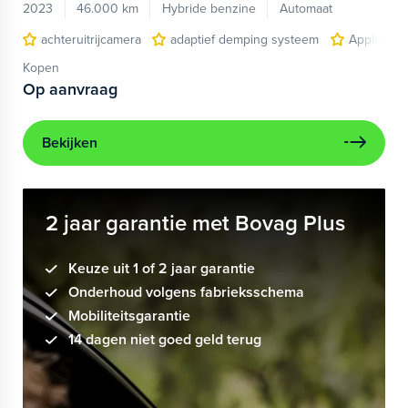
2023
46.000 km
Hybride benzine
Automaat
achteruitrijcamera
adaptief demping systeem
Apple Car
Kopen
Op aanvraag
Bekijken
2 jaar garantie met Bovag Plus
Keuze uit 1 of 2 jaar garantie
Onderhoud volgens fabrieksschema
Mobiliteitsgarantie
14 dagen niet goed geld terug