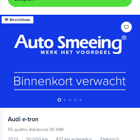
Beschikbaar
Audi
e-tron
55 quattro Advanced 95 kWh
2022
50.000 km
437 km actieradius
Elektrisch