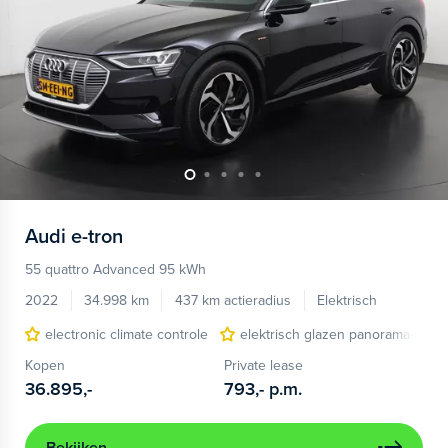
Audi
e-tron
55 quattro Advanced 95 kWh
2022
34.998 km
437 km actieradius
Elektrisch
electronic climate controle
elektrisch glazen panorama-dak
Kopen
Private lease
36.895,-
793,-
p.m.
Bekijken