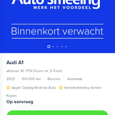
Audi
A1
allstreet 30 TFSI S-Line int. S-Tronic
2023
100.000 km
Benzine
Automaat
Apple Carplay/Android Auto
hemelbekleding donker
lic
Kopen
Op aanvraag