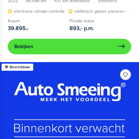
2022
66.596 km
437 km actieradius
Elektrisch
electronic climate controle
elektrisch glazen panorama-dak
Kopen
Private lease
39.895,-
893,-
p.m.
Bekijken
Beschikbaar