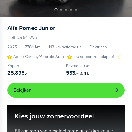
Alfa Romeo
Junior
Elettrica 54 kWh
2025
7.784 km
413 km actieradius
Elektrisch
Apple Carplay/Android Auto
cruise control adaptief
LED
Kopen
Private lease
25.895,-
533,-
p.m.
Bekijken
Kies jouw zomervoordeel
Bij aankoop van geselecteerde auto's keuze uit: