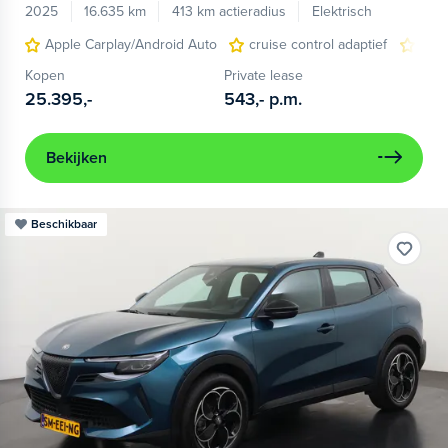
2025
16.635 km
413 km actieradius
Elektrisch
Apple Carplay/Android Auto
cruise control adaptief
LED
Kopen
Private lease
25.395,-
543,-
p.m.
Bekijken
Beschikbaar