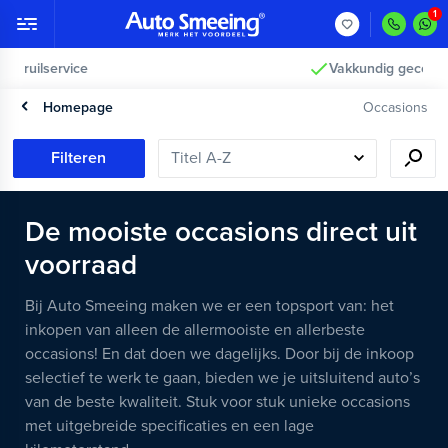
Vakkundig gecontroleerd >
Homepage
Occasions
Filteren
De mooiste occasions direct uit
voorraad
Bij Auto Smeeing maken we er een topsport van: het
inkopen van alleen de allermooiste en allerbeste
occasions! En dat doen we dagelijks. Door bij de inkoop
selectief te werk te gaan, bieden we je uitsluitend auto’s
van de beste kwaliteit. Stuk voor stuk unieke occasions
met uitgebreide specificaties en een lage