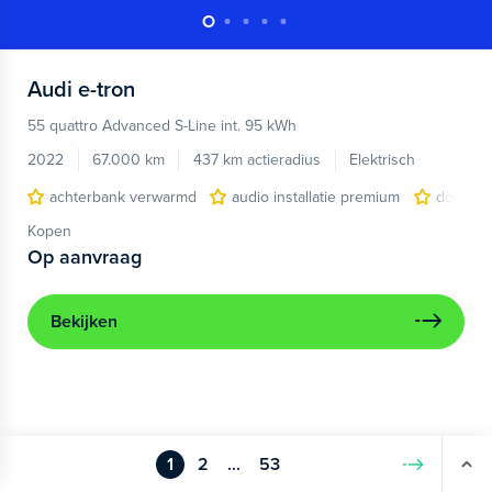
Audi
e-tron
55 quattro Advanced S-Line int. 95 kWh
2022
67.000 km
437 km actieradius
Elektrisch
achterbank verwarmd
audio installatie premium
dodehoe
Kopen
Op aanvraag
Bekijken
1
2
...
53
Volgende