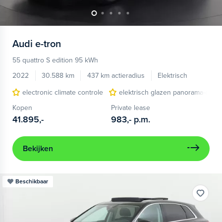
Audi
e-tron
55 quattro S edition 95 kWh
2022
30.588 km
437 km actieradius
Elektrisch
electronic climate controle
elektrisch glazen panorama-dak
Kopen
Private lease
41.895,-
983,-
p.m.
Bekijken
Beschikbaar