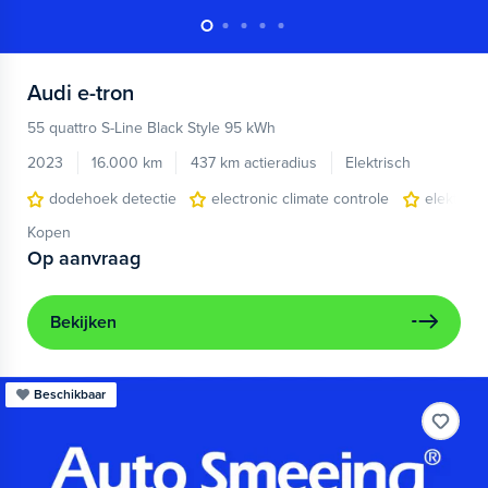
Audi
e-tron
55 quattro S-Line Black Style 95 kWh
2023
16.000 km
437 km actieradius
Elektrisch
dodehoek detectie
electronic climate controle
elektris
Kopen
Op aanvraag
Bekijken
Beschikbaar