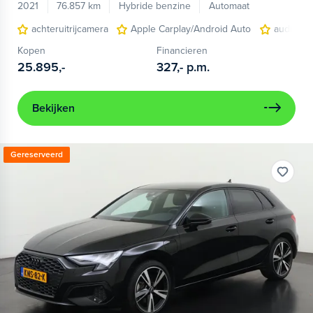
2021
76.857 km
Hybride benzine
Automaat
achteruitrijcamera
Apple Carplay/Android Auto
audio ins
Kopen
Financieren
25.895,-
327,-
p.m.
Bekijken
Gereserveerd