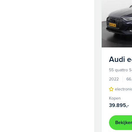
Audi
e
55 quattro S
2022
66
electroni
Kopen
39.895,-
Bekijke