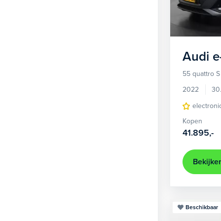
1
Hatchback
381
2
MPV
22
3
Overig
2
Audi
e
4
Personenbus
2
55 quattro S
5
SUV
499
2022
30
6
Sedan
electroni
18
Kopen
Stationwagon
97
41.895,-
Terreinwagen
1
Trike
1
Bekijke
Beschikbaar