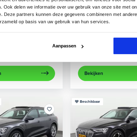
3
Audi
A3
. Ook delen we informatie over uw gebruik van onze site met on
e. Deze partners kunnen deze gegevens combineren met andere i
0 TFSIe Advanced
Sportback 40 TFSIe Plug-In
erzameld op basis van uw gebruik van hun services.
841 km
Hybride benzine
Automaat
2022
84.000 km
Hybri
rplay/Android Auto
electronic climate controle
achteruitrijcamera
lichtmetalen velg
Appl
Aanpassen
Private lease
Kopen
563,-
p.m.
Op aanvraag
n
Bekijken
Beschikbaar