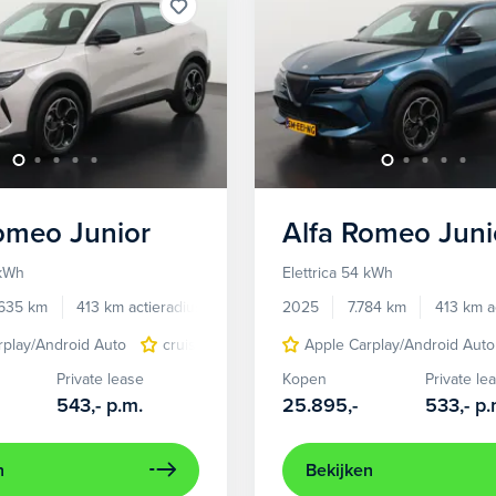
Romeo
Junior
Alfa Romeo
Juni
 kWh
Elettrica 54 kWh
.635 km
413 km actieradius
Elektrisch
2025
7.784 km
413 km a
rplay/Android Auto
cruise control adaptief
Apple Carplay/Android Auto
LED koplampen
Private lease
Kopen
Private le
543,-
p.m.
25.895,-
533,-
p.
n
Bekijken