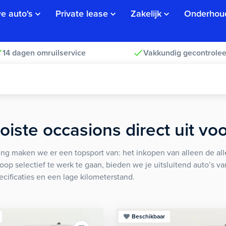
e auto's
Private lease
Zakelijk
Onderhou
14 dagen omruilservice
Vakkundig gecontrolee
iste occasions direct uit vo
ng maken we er een topsport van: het inkopen van alleen de alle
koop selectief te werk te gaan, bieden we je uitsluitend auto’s v
ecificaties en een lage kilometerstand.
Beschikbaar