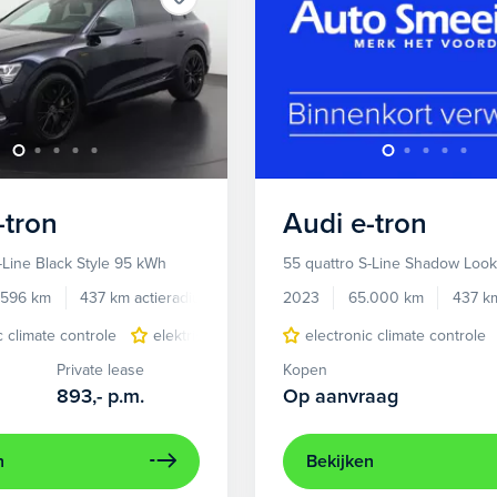
-tron
Audi
e-tron
-Line Black Style 95 kWh
55 quattro S-Line Shadow Loo
.596 km
437 km actieradius
Elektrisch
2023
65.000 km
437 km
c climate controle
elektrisch glazen panorama-dak
electronic climate controle
lichtmetalen 
Private lease
Kopen
893,-
p.m.
Op aanvraag
n
Bekijken