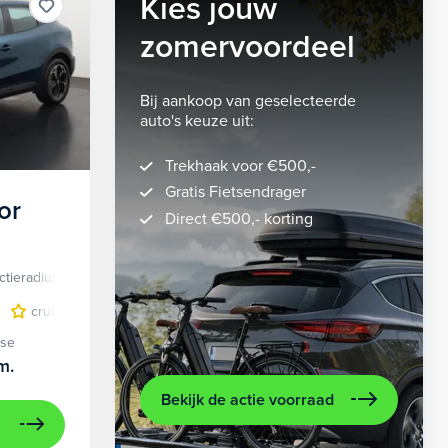
Kies jouw
zomervoordeel
Bij aankoop van geselecteerde
auto's keuze uit:
Trekhaak voor €500,-
Gratis Fietsendrager
or
Direct €500,- korting
ctieradius
Elektrisch
lichtmetalen velgen 5-spaaks 18"
cruise control adaptief
LED koplampen
volledig digitaal instrumentenpane
lichtmetalen velge
ase
m.
Bekijk de actie voorraad