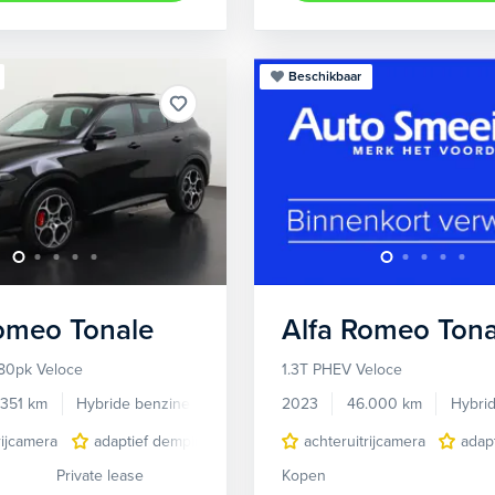
Beschikbaar
Romeo
Tonale
Alfa Romeo
Tona
80pk Veloce
1.3T PHEV Veloce
.351 km
Hybride benzine
Automaat
2023
46.000 km
Hybri
rijcamera
adaptief demping systeem
achteruitrijcamera
audio installatie premium
adap
Private lease
Kopen