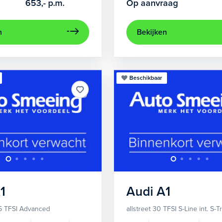
653,-
p.m.
Op aanvraag
n
Bekijken
Beschikbaar
1
Audi
A1
5 TFSI Advanced
allstreet 30 TFSI S-Line int. S-T