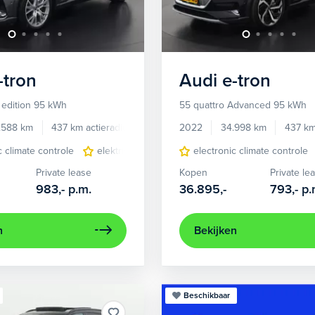
-tron
Audi
e-tron
 edition 95 kWh
55 quattro Advanced 95 kWh
.588 km
437 km actieradius
Elektrisch
2022
34.998 km
437 km
c climate controle
elektrisch glazen panorama-dak
electronic climate controle
lederen/stof
Private lease
Kopen
Private le
983,-
p.m.
36.895,-
793,-
p.
n
Bekijken
Beschikbaar