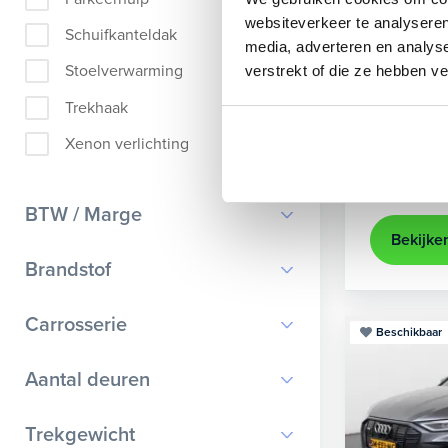
Audi
A
websiteverkeer te analyseren
Schuifkanteldak
media, adverteren en analys
Sportback 4
Stoelverwarming
verstrekt of die ze hebben v
2021
35.
Trekhaak
Apple Ca
Xenon verlichting
Kopen
25.895,-
BTW / Marge
Bekijke
BTW
Brandstof
Marge
Benzine
Carrosserie
Beschikbaar
Diesel
Bestelauto
9
Aantal deuren
Elektrisch
Cabriolet
9
Hybride benzine
0
Trekgewicht
Chassis cabine
1