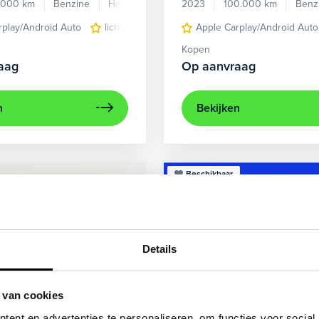
.000 km
Benzine
Handgeschakeld
2023
100.000 km
Benz
rplay/Android Auto
lichtmetalen velgen 5-spaaks 17"
Apple Carplay/Android Auto
voorstoel
Kopen
aag
Op aanvraag
n
Bekijken
Beschikbaar
Details
 van cookies
ent en advertenties te personaliseren, om functies voor social