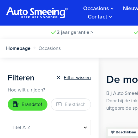
Occasions
Nieuw
Contact
2 jaar garantie >
Homepage
Occasions
Filteren
De moo
Filter wissen
Hoe wilt u rijden?
Bij Auto Smeei
Door bij de in
Brandstof
Elektrisch
uitgebreide sp
Beschikbaar