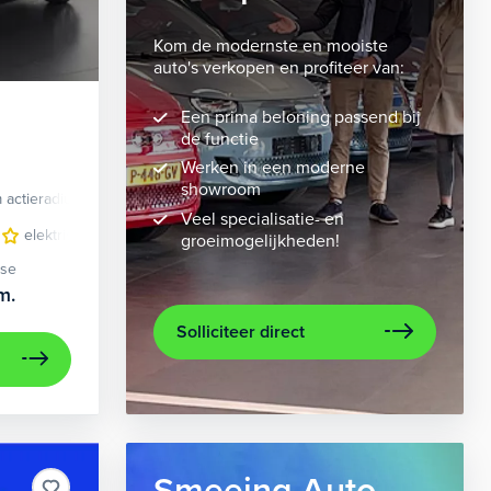
Kom de modernste en mooiste
auto's verkopen en profiteer van:
Een prima beloning passend bij
de functie
Werken in een moderne
showroom
 actieradius
Elektrisch
Veel specialisatie- en
 bekleding
elektrisch glazen panorama-dak
lichtmetalen velgen 10-spaaks 21"
lederen bekleding
metaalkleur
lichtmet
na
groeimogelijkheden!
ase
m.
Solliciteer direct