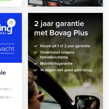
2 jaar garantie
met Bovag Plus
Keuze uit 1 of 2 jaar garantie
Onderhoud volgens
fabrieksschema
Mobiliteitsgarantie
14 dagen niet goed geld terug
le
de benzine
Automaat
tief demping systeem
cruise control adaptief
Apple Carplay/Android Auto
dodehoek detectie
elektrisch glaze
audio instal