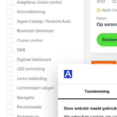
2023
22
Adaptieve cruise control
Apple Ca
Airconditioning
Kopen
Apple Carplay / Android Auto
Op aanvr
Bluetooth (telefoon)
Bekijke
Cruise control
DAB
Digitaal dashboard
Gereserveerd
LED verlichting
Leren bekleding
Lichtmetalen velgen
Toestemming
Navigatie
Panoramadak
Deze website maakt gebruik
Parkeerhulp
We gebruiken cookies om cont