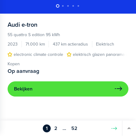
Audi
e-tron
55 quattro S edition 95 kWh
2023
71.000 km
437 km actieradius
Elektrisch
electronic climate controle
elektrisch glazen panorama-dak
Kopen
Op aanvraag
Bekijken
1
2
...
52
Volgende