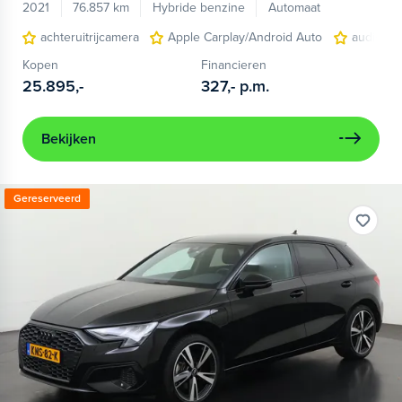
2021
76.857 km
Hybride benzine
Automaat
achteruitrijcamera
Apple Carplay/Android Auto
audio ins
Kopen
Financieren
25.895,-
327,-
p.m.
Bekijken
Gereserveerd