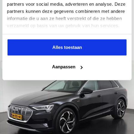
2021
52.979 km
Hybride benzine
Automaat
partners voor social media, adverteren en analyse. Deze
partners kunnen deze gegevens combineren met andere
achteruitrijcamera
Apple Carplay/Android Auto
electroni
informatie die u aan ze heeft verstrekt of die ze hebben
Kopen
verzameld op basis van uw gebruik van hun services.
Op aanvraag
Bekijken
Alles toestaan
Beschikbaar
Aanpassen