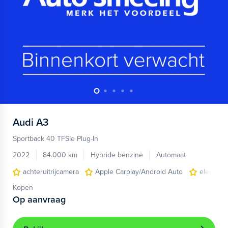
Audi
A3
Sportback 40 TFSIe Plug-In
2022
84.000 km
Hybride benzine
Automaat
achteruitrijcamera
Apple Carplay/Android Auto
electroni
Kopen
Op aanvraag