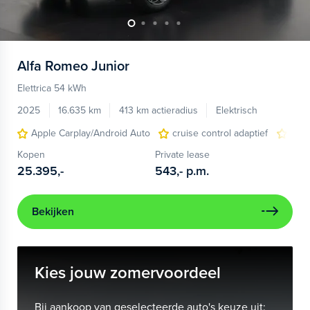
Alfa Romeo
Junior
Elettrica 54 kWh
2025
16.635 km
413 km actieradius
Elektrisch
Apple Carplay/Android Auto
cruise control adaptief
LED
Kopen
Private lease
25.395,-
543,-
p.m.
Bekijken
Kies jouw zomervoordeel
Bij aankoop van geselecteerde auto's keuze uit: