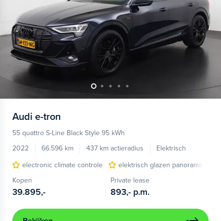
Audi
e-tron
55 quattro S-Line Black Style 95 kWh
2022
66.596 km
437 km actieradius
Elektrisch
electronic climate controle
elektrisch glazen panorama-dak
Kopen
Private lease
39.895,-
893,-
p.m.
Bekijken