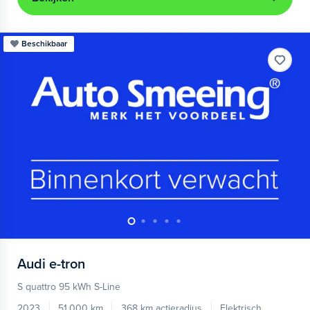
Beschikbaar
Audi
e-tron
S quattro 95 kWh S-Line
2023
51.000 km
368 km actieradius
Elektrisch