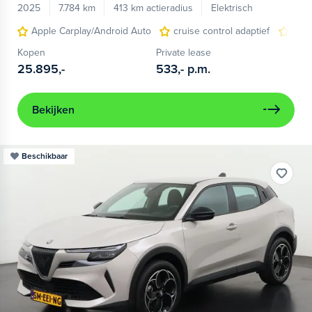
2025
7.784 km
413 km actieradius
Elektrisch
Apple Carplay/Android Auto
cruise control adaptief
LED
Kopen
Private lease
25.895,-
533,-
p.m.
Bekijken
Beschikbaar