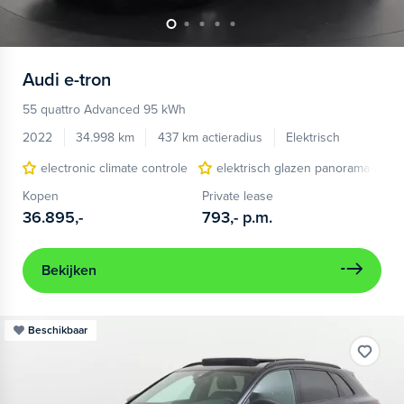
Audi
e-tron
55 quattro Advanced 95 kWh
2022
34.998 km
437 km actieradius
Elektrisch
electronic climate controle
elektrisch glazen panorama-dak
Kopen
Private lease
36.895,-
793,-
p.m.
Bekijken
Beschikbaar