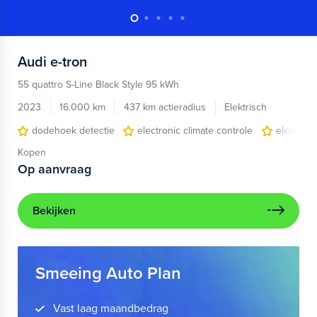
Audi
e-tron
55 quattro S-Line Black Style 95 kWh
2023
16.000 km
437 km actieradius
Elektrisch
dodehoek detectie
electronic climate controle
elektris
Kopen
Op aanvraag
Bekijken
Smeeing Auto Plan
Vast laag maandbedrag