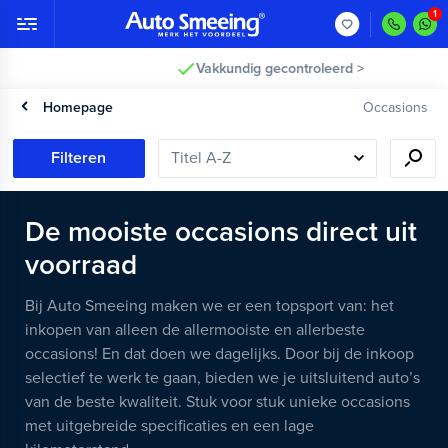
Vakkundig gecontroleerd >
Homepage
Occasions
Filteren
De mooiste occasions direct uit
voorraad
Bij Auto Smeeing maken we er een topsport van: het
inkopen van alleen de allermooiste en allerbeste
occasions! En dat doen we dagelijks. Door bij de inkoop
selectief te werk te gaan, bieden we je uitsluitend auto’s
van de beste kwaliteit. Stuk voor stuk unieke occasions
met uitgebreide specificaties en een lage