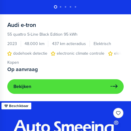
Audi
e-tron
55 quattro S-Line Black Edition 95 kWh
2023
48.000 km
437 km actieradius
Elektrisch
dodehoek detectie
electronic climate controle
elektris
Kopen
Op aanvraag
Bekijken
Beschikbaar