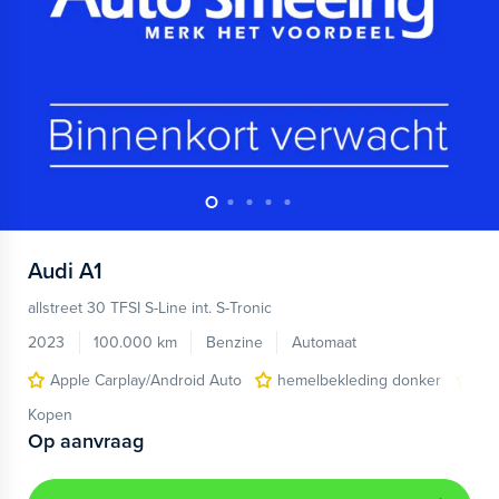
Audi
A1
allstreet 30 TFSI S-Line int. S-Tronic
2023
100.000 km
Benzine
Automaat
Apple Carplay/Android Auto
hemelbekleding donker
lic
Kopen
Op aanvraag