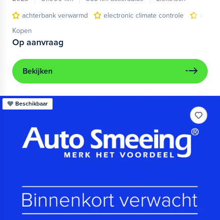
achterbank verwarmd
electronic climate controle
elektr
Kopen
Op aanvraag
Bekijken
Beschikbaar