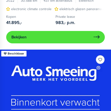
2022
30.588 km
437 km actieradius
Elektrisch
electronic climate controle
elektrisch glazen panorama-dak
Kopen
Private lease
41.895,-
983,-
p.m.
Bekijken
Beschikbaar