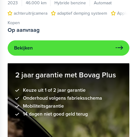
2023
46.000 km
Hybride benzine
Automaat
achteruitrijcamera
adaptief demping systeem
Apple Car
Kopen
Op aanvraag
Bekijken
2 jaar garantie met Bovag Plus
Keuze uit 1 of 2 jaar garantie
Onderhoud volgens fabrieksschema
Mobiliteitsgarantie
14 dagen niet goed geld terug