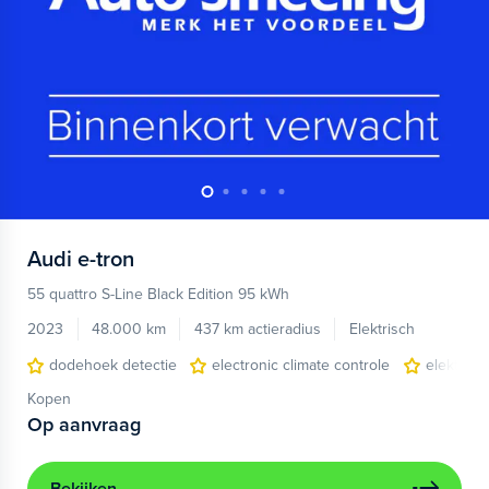
Audi
e-tron
55 quattro S-Line Black Edition 95 kWh
2023
48.000 km
437 km actieradius
Elektrisch
dodehoek detectie
electronic climate controle
elektris
Kopen
Op aanvraag