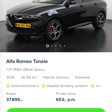
Alfa Romeo
Tonale
1.3T PHEV 280pk Veloce
2025
26.351 km
Hybride benzine
Automaat
achteruitrijcamera
adaptief demping systeem
audio inst
Kopen
Private lease
37.895,-
653,-
p.m.