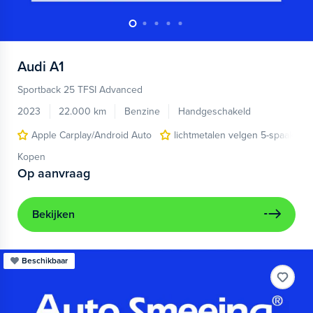
Audi
A1
Sportback 25 TFSI Advanced
2023
22.000 km
Benzine
Handgeschakeld
Apple Carplay/Android Auto
lichtmetalen velgen 5-spaaks 17
Kopen
Op aanvraag
Bekijken
Beschikbaar