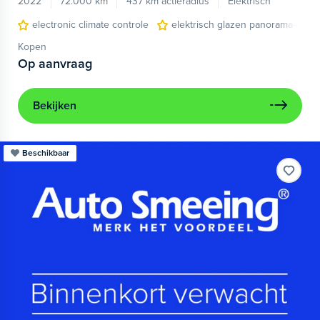
2022
72.000 km
437 km actieradius
Elektrisch
electronic climate controle
elektrisch glazen panorama-dak
Kopen
Op aanvraag
Bekijken
Beschikbaar