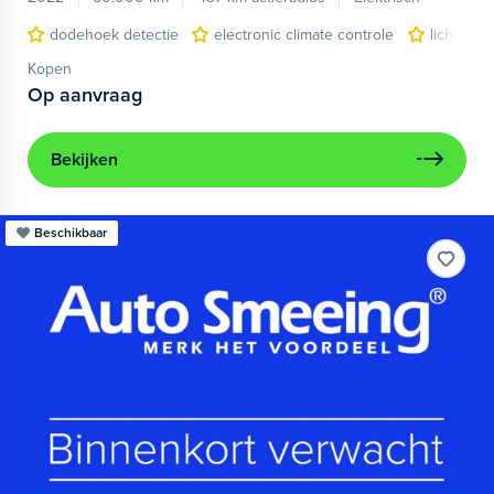
dodehoek detectie
electronic climate controle
lichtmeta
Kopen
Op aanvraag
Bekijken
Beschikbaar