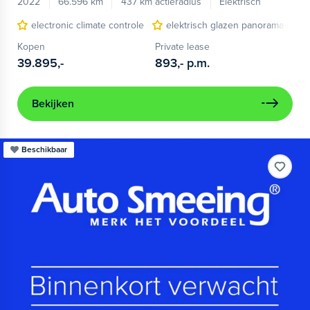
2022
66.596 km
437 km actieradius
Elektrisch
electronic climate controle
elektrisch glazen panorama-dak
Kopen
Private lease
39.895,-
893,-
p.m.
Bekijken
Beschikbaar