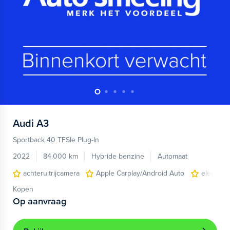
Audi
A3
Sportback 40 TFSIe Plug-In
2022
84.000 km
Hybride benzine
Automaat
achteruitrijcamera
Apple Carplay/Android Auto
electroni
Kopen
Op aanvraag