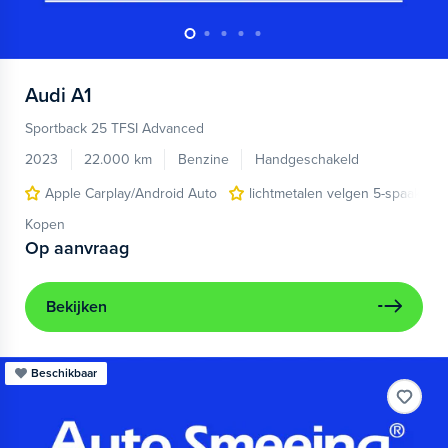
Audi
A1
Sportback 25 TFSI Advanced
2023
22.000 km
Benzine
Handgeschakeld
Apple Carplay/Android Auto
lichtmetalen velgen 5-spaaks 17
Kopen
Op aanvraag
Bekijken
Beschikbaar