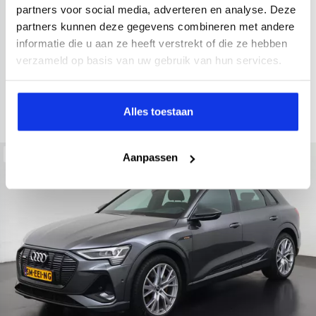
2021
52.979 km
Hybride benzine
Automaat
partners voor social media, adverteren en analyse. Deze
partners kunnen deze gegevens combineren met andere
achteruitrijcamera
Apple Carplay/Android Auto
electroni
informatie die u aan ze heeft verstrekt of die ze hebben
Kopen
verzameld op basis van uw gebruik van hun services.
Op aanvraag
Bekijken
Alles toestaan
Beschikbaar
Aanpassen