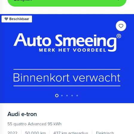
Beschikbaar
Audi
e-tron
55 quattro Advanced 95 kWh
2022
50.000 km
437 km actieradius
Elektrisch