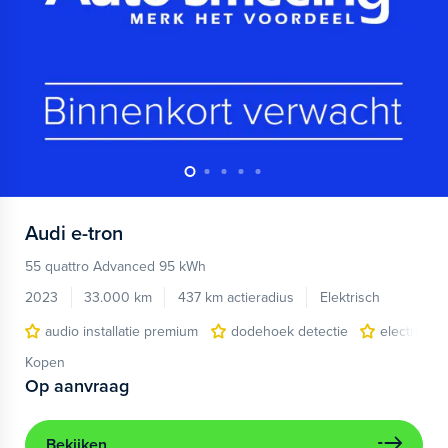
Audi
e-tron
55 quattro Advanced 95 kWh
2023
33.000 km
437 km actieradius
Elektrisch
audio installatie premium
dodehoek detectie
electronic 
Kopen
Op aanvraag
Bekijken