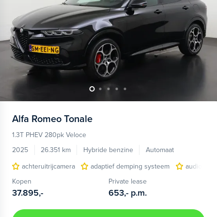
Alfa Romeo
Tonale
1.3T PHEV 280pk Veloce
2025
26.351 km
Hybride benzine
Automaat
achteruitrijcamera
adaptief demping systeem
audio inst
Kopen
Private lease
37.895,-
653,-
p.m.