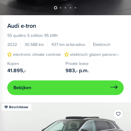
Audi
e-tron
55 quattro S edition 95 kWh
2022
30.588 km
437 km actieradius
Elektrisch
electronic climate controle
elektrisch glazen panorama-dak
Kopen
Private lease
41.895,-
983,-
p.m.
Bekijken
Beschikbaar