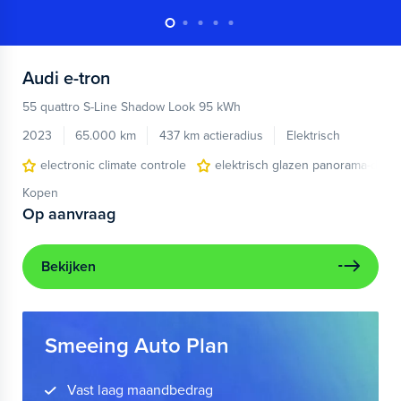
Audi
e-tron
55 quattro S-Line Shadow Look 95 kWh
2023
65.000 km
437 km actieradius
Elektrisch
electronic climate controle
elektrisch glazen panorama-dak
Kopen
Op aanvraag
Bekijken
Smeeing Auto Plan
Vast laag maandbedrag