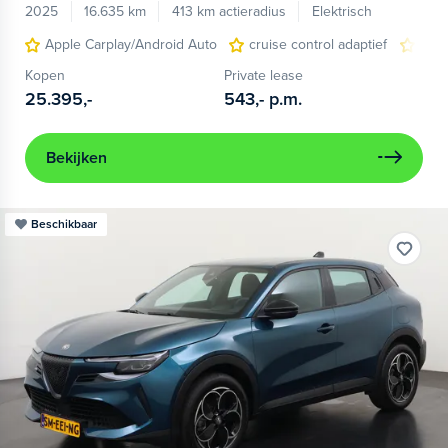
2025
16.635 km
413 km actieradius
Elektrisch
Apple Carplay/Android Auto
cruise control adaptief
LED
Kopen
Private lease
25.395,-
543,-
p.m.
Bekijken
Beschikbaar