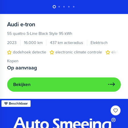
Audi
e-tron
55 quattro S-Line Black Style 95 kWh
2023
16.000 km
437 km actieradius
Elektrisch
dodehoek detectie
electronic climate controle
elektris
Kopen
Op aanvraag
Bekijken
Beschikbaar