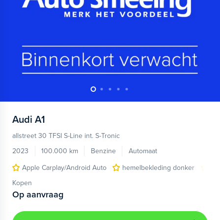
Audi
A1
allstreet 30 TFSI S-Line int. S-Tronic
2023
100.000 km
Benzine
Automaat
Apple Carplay/Android Auto
hemelbekleding donker
lic
Kopen
Op aanvraag