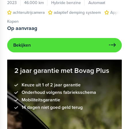
2023
46.000 km
Hybride benzine
Automaat
achteruitrijcamera
adaptief demping systeem
Apple Car
Kopen
Op aanvraag
Bekijken
2 jaar garantie met Bovag Plus
Keuze uit 1 of 2 jaar garantie
Onderhoud volgens fabrieksschema
Mobiliteitsgarantie
14 dagen niet goed geld terug