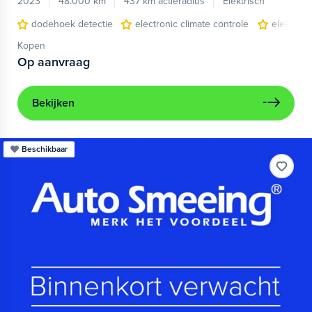
2023
48.000 km
437 km actieradius
Elektrisch
dodehoek detectie
electronic climate controle
elektris
Kopen
Op aanvraag
Bekijken
Beschikbaar