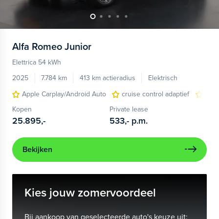
Alfa Romeo
Junior
Elettrica 54 kWh
2025
7.784 km
413 km actieradius
Elektrisch
Apple Carplay/Android Auto
cruise control adaptief
LED
Kopen
Private lease
25.895,-
533,-
p.m.
Bekijken
Kies jouw zomervoordeel
Bij aankoop van geselecteerde auto's keuze uit: