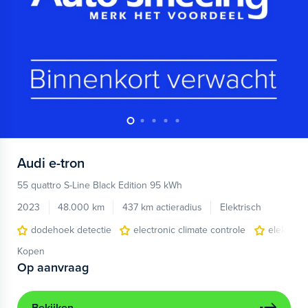
Audi
e-tron
55 quattro S-Line Black Edition 95 kWh
2023
48.000 km
437 km actieradius
Elektrisch
dodehoek detectie
electronic climate controle
elektris
Kopen
Op aanvraag