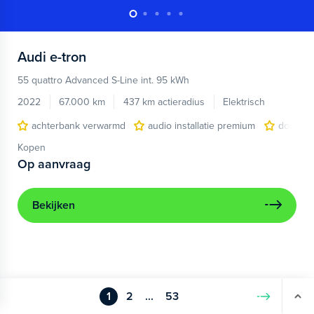
Audi
e-tron
55 quattro Advanced S-Line int. 95 kWh
2022
67.000 km
437 km actieradius
Elektrisch
achterbank verwarmd
audio installatie premium
dodehoe
Kopen
Op aanvraag
Bekijken
1
2
...
53
Volgende