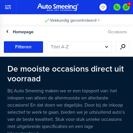
Vakkundig gecontroleerd >
Homepage
Occasions
Filteren
De mooiste occasions direct uit
voorraad
Bij Auto Smeeing maken we er een topsport van: het
inkopen van alleen de allermooiste en allerbeste
occasions! En dat doen we dagelijks. Door bij de inkoop
selectief te werk te gaan, bieden we je uitsluitend auto’s
van de beste kwaliteit. Stuk voor stuk unieke occasions
met uitgebreide specificaties en een lage