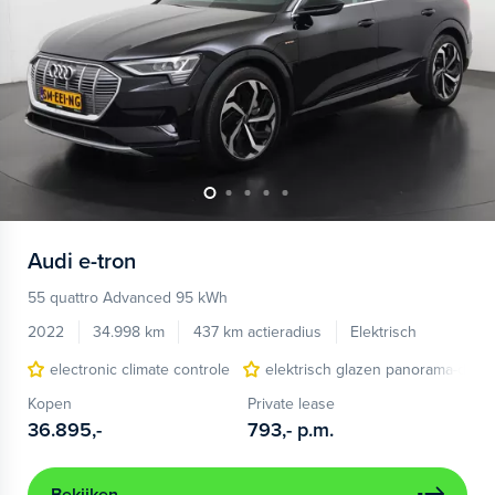
Audi
e-tron
55 quattro Advanced 95 kWh
2022
34.998 km
437 km actieradius
Elektrisch
electronic climate controle
elektrisch glazen panorama-dak
Kopen
Private lease
36.895,-
793,-
p.m.
Bekijken