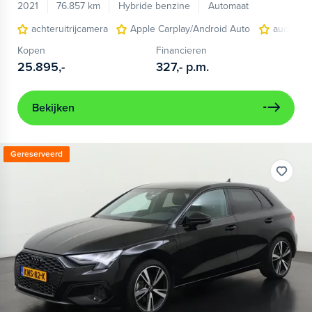
2021
76.857 km
Hybride benzine
Automaat
achteruitrijcamera
Apple Carplay/Android Auto
audio ins
Kopen
Financieren
25.895,-
327,-
p.m.
Bekijken
Gereserveerd