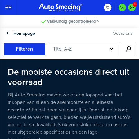
Vakkundig gecontroleerd >
Homepage
Occasions
Filteren
De mooiste occasions direct uit
voorraad
Bij Auto Smeeing maken we er een topsport van: het
inkopen van alleen de allermooiste en allerbeste
occasions! En dat doen we dagelijks. Door bij de inkoop
selectief te werk te gaan, bieden we je uitsluitend auto’s
van de beste kwaliteit. Stuk voor stuk unieke occasions
met uitgebreide specificaties en een lage