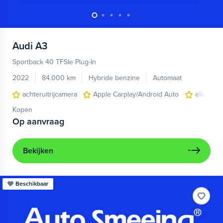
Audi
A3
Sportback 40 TFSIe Plug-In
2022
84.000 km
Hybride benzine
Automaat
achteruitrijcamera
Apple Carplay/Android Auto
electroni
Kopen
Op aanvraag
Bekijken
Beschikbaar