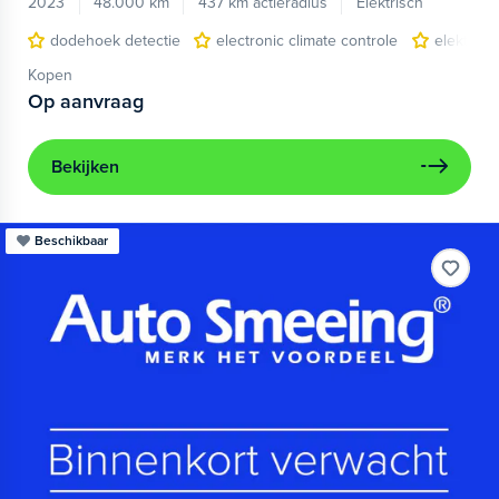
2023
48.000 km
437 km actieradius
Elektrisch
dodehoek detectie
electronic climate controle
elektris
Kopen
Op aanvraag
Bekijken
Beschikbaar