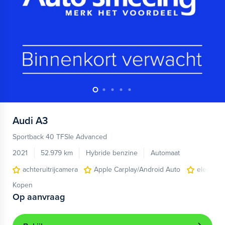
Audi
A3
Sportback 40 TFSIe Advanced
2021
52.979 km
Hybride benzine
Automaat
achteruitrijcamera
Apple Carplay/Android Auto
electroni
Kopen
Op aanvraag