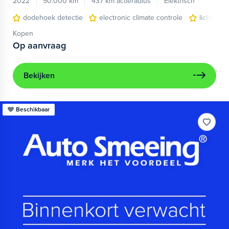
2022
50.000 km
437 km actieradius
Elektrisch
dodehoek detectie
electronic climate controle
lichtmeta
Kopen
Op aanvraag
Bekijken
Beschikbaar