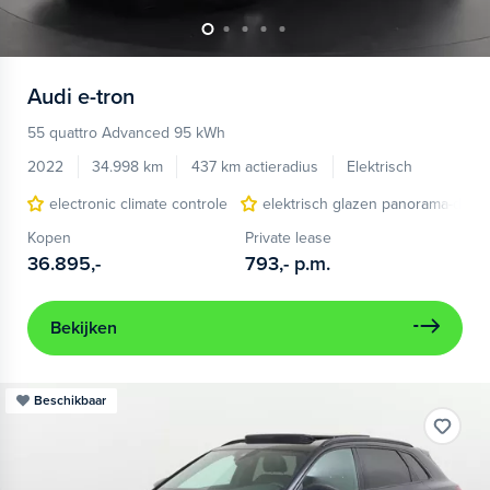
Audi
e-tron
55 quattro Advanced 95 kWh
2022
34.998 km
437 km actieradius
Elektrisch
electronic climate controle
elektrisch glazen panorama-dak
Kopen
Private lease
36.895,-
793,-
p.m.
Bekijken
Beschikbaar