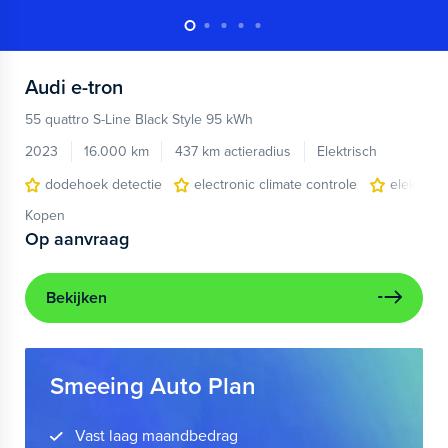
Audi
e-tron
55 quattro S-Line Black Style 95 kWh
2023
16.000 km
437 km actieradius
Elektrisch
dodehoek detectie
electronic climate controle
elektris
Kopen
Op aanvraag
Bekijken
Smeeing Auto Plan
Vast laag maandbedrag