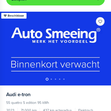
Beschikbaar
Audi
e-tron
55 quattro S edition 95 kWh
2023
71.000 km
437 km actieradius
Elektrisch