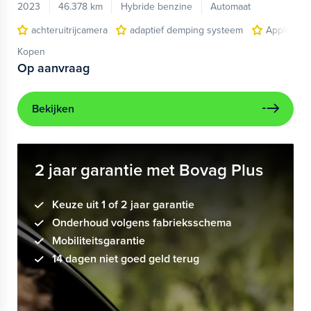
2023
46.378 km
Hybride benzine
Automaat
achteruitrijcamera
adaptief demping systeem
Apple Car
Kopen
Op aanvraag
Bekijken
2 jaar garantie met Bovag Plus
Keuze uit 1 of 2 jaar garantie
Onderhoud volgens fabrieksschema
Mobiliteitsgarantie
14 dagen niet goed geld terug