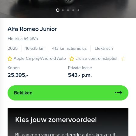
Alfa Romeo
Junior
Elettrica 54 kWh
2025
16.635 km
413 km actieradius
Elektrisch
Apple Carplay/Android Auto
cruise control adaptief
LED
Kopen
Private lease
25.395,-
543,-
p.m.
Bekijken
Kies jouw zomervoordeel
Bij aankoop van geselecteerde auto's keuze uit: