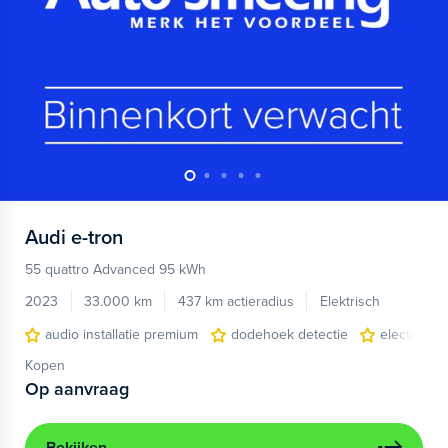
Audi
e-tron
55 quattro Advanced 95 kWh
2023
33.000 km
437 km actieradius
Elektrisch
audio installatie premium
dodehoek detectie
electronic 
Kopen
Op aanvraag