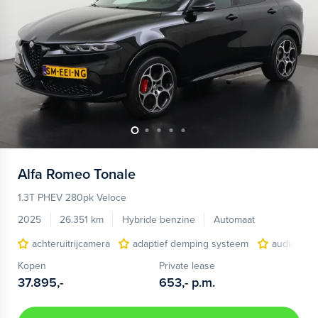
Alfa Romeo
Tonale
1.3T PHEV 280pk Veloce
2025
26.351 km
Hybride benzine
Automaat
achteruitrijcamera
adaptief demping systeem
audio inst
Kopen
Private lease
37.895,-
653,-
p.m.