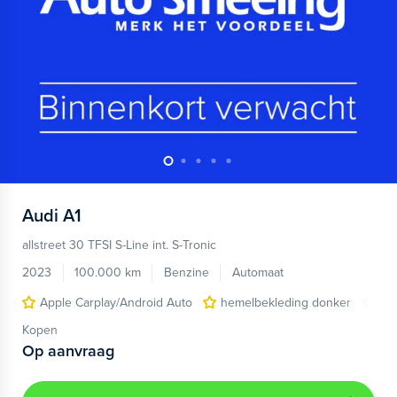
Audi
A1
allstreet 30 TFSI S-Line int. S-Tronic
2023
100.000 km
Benzine
Automaat
Apple Carplay/Android Auto
hemelbekleding donker
lic
Kopen
Op aanvraag