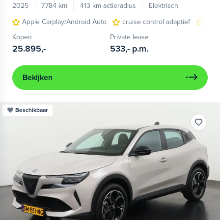
2025
7.784 km
413 km actieradius
Elektrisch
Apple Carplay/Android Auto
cruise control adaptief
LED
Kopen
Private lease
25.895,-
533,-
p.m.
Bekijken
Beschikbaar