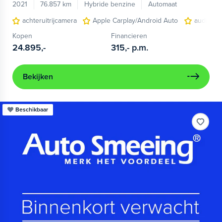
2021
76.857 km
Hybride benzine
Automaat
achteruitrijcamera
Apple Carplay/Android Auto
audio ins
Kopen
Financieren
24.895,-
315,-
p.m.
Bekijken
Beschikbaar