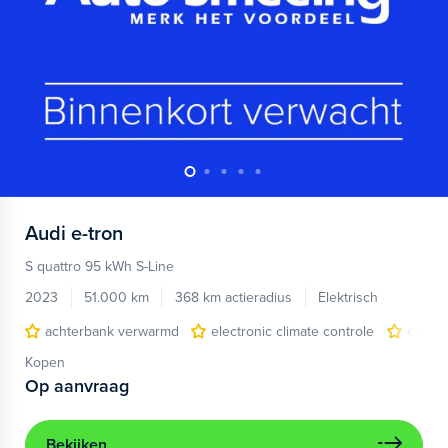
Audi
e-tron
S quattro 95 kWh S-Line
2023
51.000 km
368 km actieradius
Elektrisch
achterbank verwarmd
electronic climate controle
elektr
Kopen
Op aanvraag
Bekijken