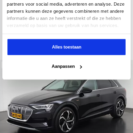
2022
30.588 km
437 km actieradius
Elektrisch
partners voor social media, adverteren en analyse. Deze
partners kunnen deze gegevens combineren met andere
electronic climate controle
elektrisch glazen panorama-dak
informatie die u aan ze heeft verstrekt of die ze hebben
Kopen
Private lease
verzameld op basis van uw gebruik van hun services.
41.895,-
983,-
p.m.
Bekijken
Alles toestaan
Beschikbaar
Aanpassen