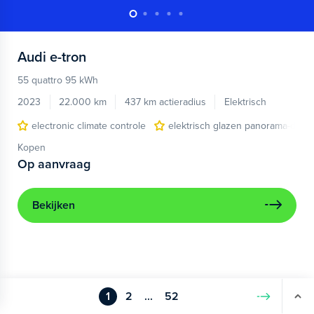
Audi
e-tron
55 quattro 95 kWh
2023
22.000 km
437 km actieradius
Elektrisch
electronic climate controle
elektrisch glazen panorama-dak
Kopen
Op aanvraag
Bekijken
1
2
...
52
Volgende