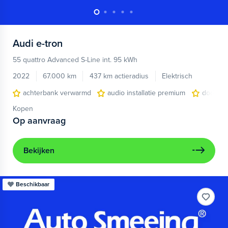
Audi
e-tron
55 quattro Advanced S-Line int. 95 kWh
2022
67.000 km
437 km actieradius
Elektrisch
achterbank verwarmd
audio installatie premium
dodehoe
Kopen
Op aanvraag
Bekijken
Beschikbaar