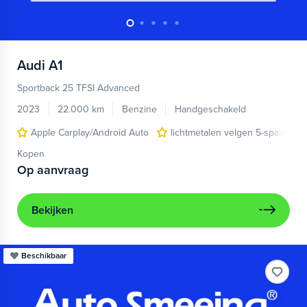
Audi
A1
Sportback 25 TFSI Advanced
2023
22.000 km
Benzine
Handgeschakeld
Apple Carplay/Android Auto
lichtmetalen velgen 5-spaaks 17
Kopen
Op aanvraag
Bekijken
Beschikbaar