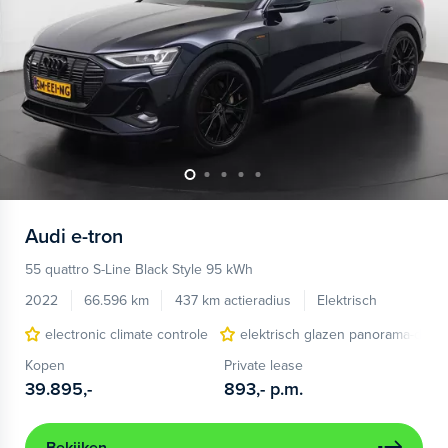
Audi
e-tron
55 quattro S-Line Black Style 95 kWh
2022
66.596 km
437 km actieradius
Elektrisch
electronic climate controle
elektrisch glazen panorama-dak
Kopen
Private lease
39.895,-
893,-
p.m.
Bekijken